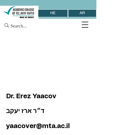
HE
AR
Dr. Erez Yaacov
ד״ר ארז יעקב
yaacover@mta.ac.il