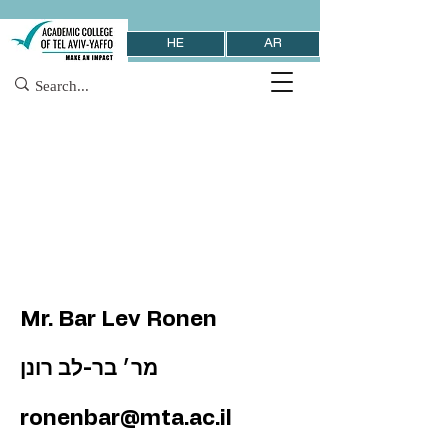
HE
AR
Mr. Bar Lev Ronen
מר׳ בר-לב רונן
ronenbar@mta.ac.il